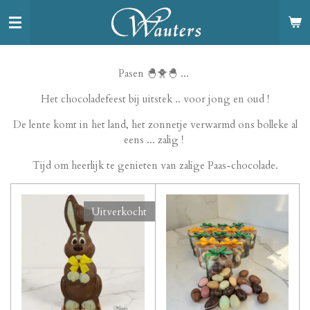
Ga
direct
naar
de
Pasen 🐣🐥🐣 ...
hoofdinhoud
Het chocoladefeest bij uitstek .. voor jong en oud !
De lente komt in het land, het zonnetje verwarmd ons bolleke al
eens ... zalig !
Tijd om heerlijk te genieten van zalige Paas-chocolade.
Uitverkocht