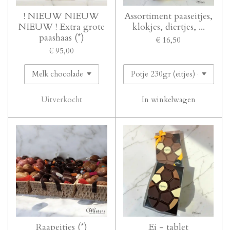
! NIEUW NIEUW
Assortiment paaseitjes,
NIEUW ! Extra grote
klokjes, diertjes, ...
paashaas (*)
€ 16,50
€ 95,00
Uitverkocht
In winkelwagen
Raapeitjes (*)
Ei - tablet