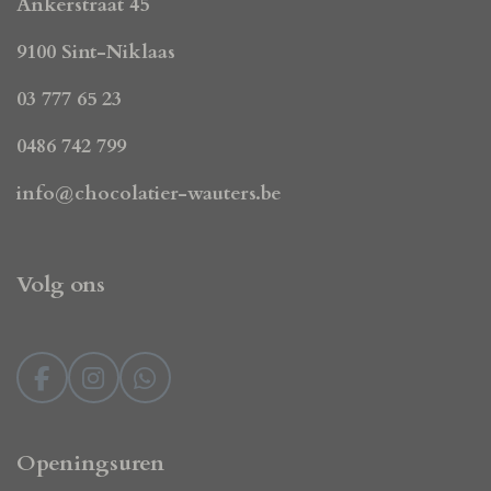
Ankerstraat 45
9100 Sint-Niklaas
03 777 65 23
0486 742 799
info@chocolatier-wauters.be
Volg ons
F
I
W
a
n
h
c
s
a
e
t
t
Openingsuren
b
a
s