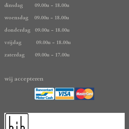
o
g
A
dinsdag 09.00u - 18.00u
o
r
p
k
a
p
woensdag 09.00u - 18.00u
m
donderdag 09.00u - 18.00u
vrijdag 09.00u - 18.00u
zaterdag 09.00u - 17.00u
wij accepteren