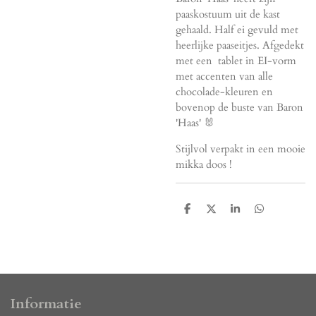
paaskostuum uit de kast
gehaald. Half ei gevuld met
heerlijke paaseitjes. Afgedekt
met een tablet in EI-vorm
met accenten van alle
chocolade-kleuren en
bovenop de buste van Baron
'Haas' 🐰
Stijlvol verpakt in een mooie
mikka doos !
D
D
S
D
e
e
h
e
l
e
a
l
e
l
r
e
n
e
n
Informatie