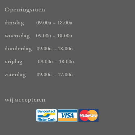
c
s
a
e
t
t
Openingsuren
b
a
s
o
g
A
dinsdag 09.00u - 18.00u
o
r
p
k
a
p
woensdag 09.00u - 18.00u
m
donderdag 09.00u - 18.00u
vrijdag 09.00u - 18.00u
zaterdag 09.00u - 17.00u
wij accepteren