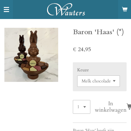
Ga
direct
naar
de
Baron 'Haas' (*)
hoofdinhoud
€ 24,95
Keuze
In
winkelwagen
Baron 'Haas' heeft zijn