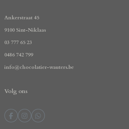
Ankerstraat 45
9100 Sint-Niklaas
03 777 65 23
0486 742 799
info@chocolatier-wauters.be
Volg ons
F
I
W
a
n
h