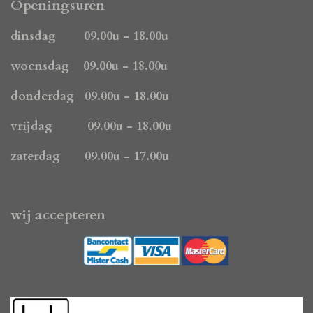
e
t
t
Openingsuren
b
a
s
o
g
A
dinsdag 09.00u - 18.00u
o
r
p
k
a
p
woensdag 09.00u - 18.00u
m
donderdag 09.00u - 18.00u
vrijdag 09.00u - 18.00u
zaterdag 09.00u - 17.00u
wij accepteren