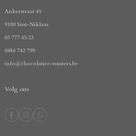
Ankerstraat 45
9100 Sint-Niklaas
03 777 65 23
0486 742 799
info@chocolatier-wauters.be
Volg ons
F
I
W
a
n
h
c
s
a