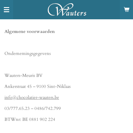
Ga
direct
naar
de
Algemene voorwaarden
hoofdinhoud
Ondernemingsgegevens
Wauters-Meuris BV
Ankerstraat 45 – 9100 Sint-Niklaas
info@chocolatier-wauters.be
03/777.65.23 – 0486/742.799
BTWnr: BE 0881 902 224