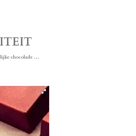
ITEIT
rlijke chocolade …