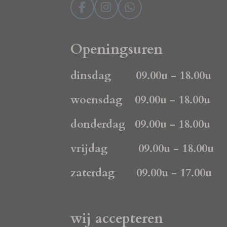
F
I
W
a
n
h
c
s
a
e
t
t
Openingsuren
b
a
s
o
g
A
dinsdag 09.00u - 18.00u
o
r
p
k
a
p
woensdag 09.00u - 18.00u
m
donderdag 09.00u - 18.00u
vrijdag 09.00u - 18.00u
zaterdag 09.00u - 17.00u
wij accepteren