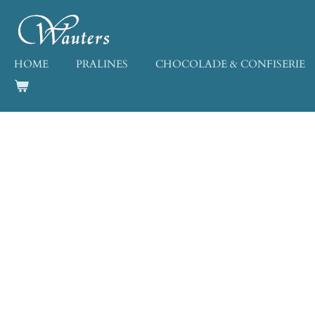
Ga
direct
naar
de
HOME
PRALINES
CHOCOLADE & CONFISERIE
hoofdinhoud