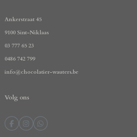
Ankerstraat 45
9100 Sint-Niklaas
03 777 65 23
0486 742 799
info@chocolatier-wauters.be
Volg ons
F
I
W
a
n
h