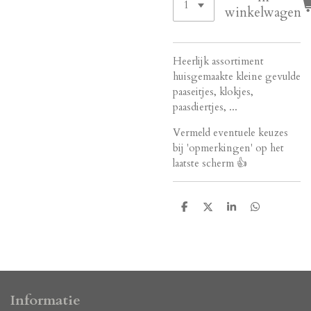
winkelwagen
Heerlijk assortiment
huisgemaakte kleine gevulde
paaseitjes, klokjes,
paasdiertjes, ...
Vermeld eventuele keuzes
bij 'opmerkingen' op het
laatste scherm 👍
D
D
S
D
e
e
h
e
l
e
a
l
e
l
r
e
n
e
n
Informatie