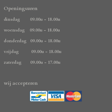
c
s
a
e
t
t
Openingsuren
b
a
s
o
g
A
dinsdag 09.00u - 18.00u
o
r
p
k
a
p
woensdag 09.00u - 18.00u
m
donderdag 09.00u - 18.00u
vrijdag 09.00u - 18.00u
zaterdag 09.00u - 17.00u
wij accepteren