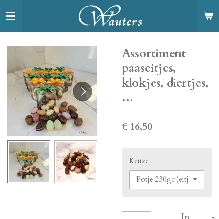
Ga
direct
naar
de
Assortiment
hoofdinhoud
paaseitjes,
klokjes, diertjes,
...
€ 16,50
Keuze
In