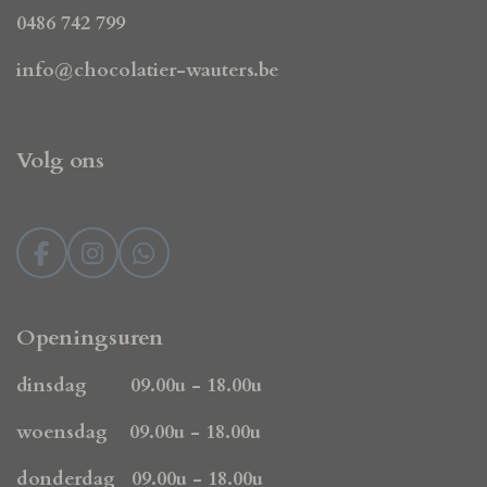
0486 742 799
info@chocolatier-wauters.be
Volg ons
F
I
W
a
n
h
c
s
a
e
t
t
Openingsuren
b
a
s
o
g
A
dinsdag 09.00u - 18.00u
o
r
p
k
a
p
woensdag 09.00u - 18.00u
m
donderdag 09.00u - 18.00u