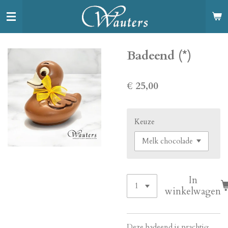
Ga
direct
naar
de
Badeend (*)
hoofdinhoud
€ 25,00
Keuze
In
winkelwagen
Deze badeend is prachtig ...