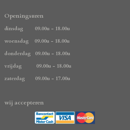
a
n
h
c
s
a
e
t
t
Openingsuren
b
a
s
o
g
A
dinsdag 09.00u - 18.00u
o
r
p
k
a
p
woensdag 09.00u - 18.00u
m
donderdag 09.00u - 18.00u
vrijdag 09.00u - 18.00u
zaterdag 09.00u - 17.00u
wij accepteren