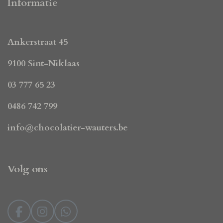
Informatie
Ankerstraat 45
9100 Sint-Niklaas
03 777 65 23
0486 742 799
info@chocolatier-wauters.be
Volg ons
F
I
W