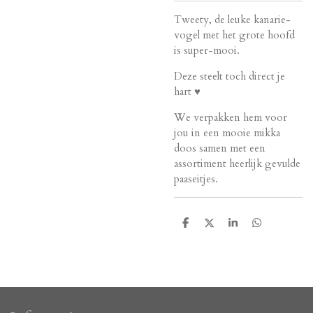
Tweety, de leuke kanarie-
vogel met het grote hoofd
is super-mooi.
Deze steelt toch direct je
hart ♥
We verpakken hem voor
jou in een mooie mikka
doos samen met een
assortiment heerlijk gevulde
paaseitjes.
D
D
S
D
e
e
h
e
l
e
a
l
e
l
r
e
n
e
n