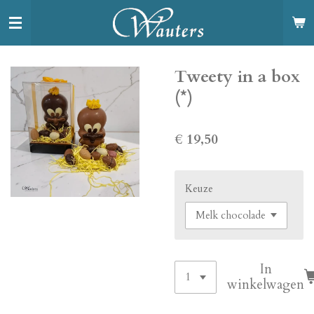
Ga
direct
naar
de
Tweety in a box
hoofdinhoud
(*)
€ 19,50
Keuze
In
winkelwagen