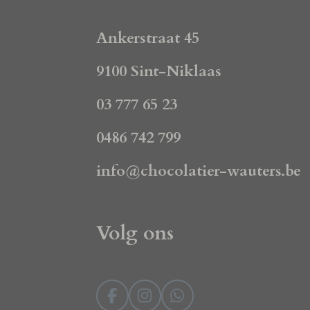
Ankerstraat 45
9100 Sint-Niklaas
03 777 65 23
0486 742 799
info@chocolatier-wauters.be
Volg ons
F
I
W