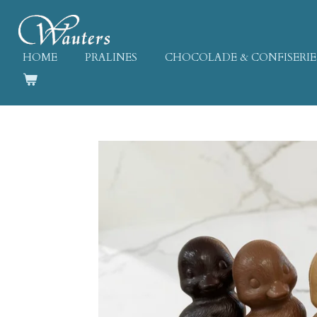
Ga
direct
naar
HOME
PRALINES
CHOCOLADE & CONFISERIE
de
hoofdinhoud