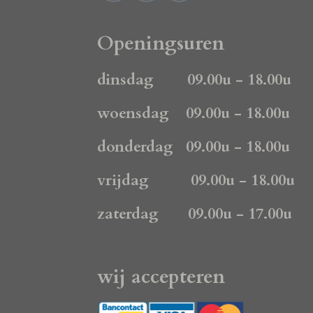
a
n
h
c
s
a
e
t
t
Openingsuren
b
a
s
o
g
A
dinsdag 09.00u - 18.00u
o
r
p
k
a
p
woensdag 09.00u - 18.00u
m
donderdag 09.00u - 18.00u
vrijdag 09.00u - 18.00u
zaterdag 09.00u - 17.00u
wij accepteren