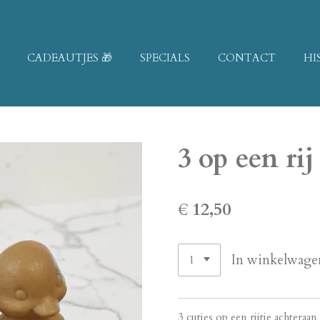
CADEAUTJES 🎁
SPECIALS
CONTACT
HI
3 op een rij 
€ 12,50
In winkelwage
3 cuties op een rijtje achteraan