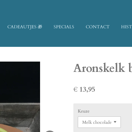
CADEAUTJES 🎁
SPECIALS
CONTACT
HIS
Aronskelk b
€ 13,95
Keuze