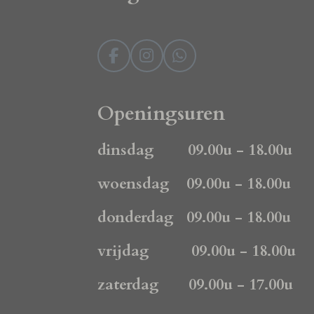
F
I
W
a
n
h
c
s
a
e
t
t
Openingsuren
b
a
s
o
g
A
dinsdag 09.00u - 18.00u
o
r
p
k
a
p
woensdag 09.00u - 18.00u
m
donderdag 09.00u - 18.00u
vrijdag 09.00u - 18.00u
zaterdag 09.00u - 17.00u