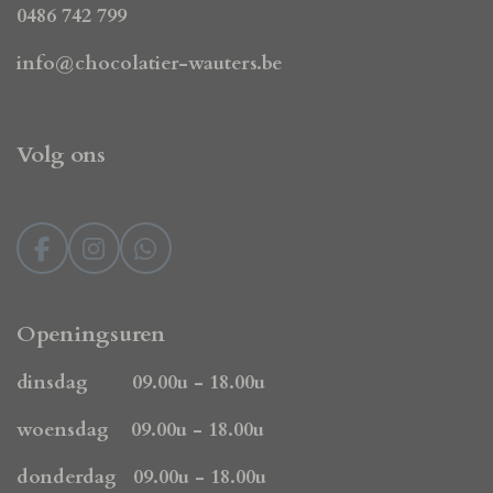
0486 742 799
info@chocolatier-wauters.be
Volg ons
F
I
W
a
n
h
c
s
a
e
t
t
Openingsuren
b
a
s
o
g
A
dinsdag 09.00u - 18.00u
o
r
p
k
a
p
woensdag 09.00u - 18.00u
m
donderdag 09.00u - 18.00u