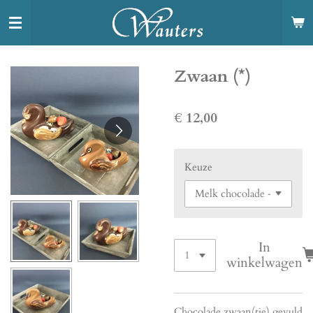
Ga
direct
naar
de
Zwaan (*)
hoofdinhoud
€ 12,00
Keuze
In
winkelwagen
Chocolade zwaan(tje) gevuld