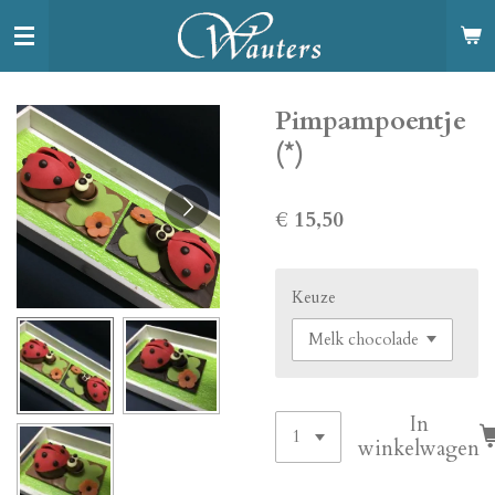
Ga
direct
naar
de
Pimpampoentje
hoofdinhoud
(*)
€ 15,50
Keuze
In
winkelwagen