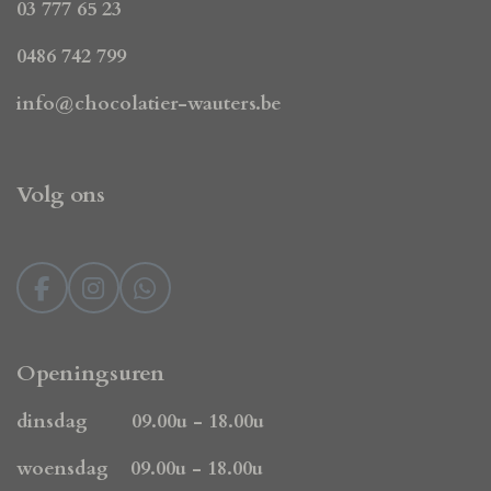
03 777 65 23
0486 742 799
info@chocolatier-wauters.be
Volg ons
F
I
W
a
n
h
c
s
a
e
t
t
Openingsuren
b
a
s
o
g
A
dinsdag 09.00u - 18.00u
o
r
p
k
a
p
woensdag 09.00u - 18.00u