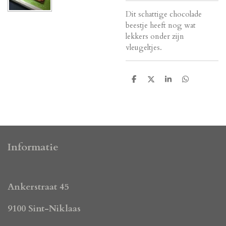
Dit schattige chocolade
beestje heeft nog wat
lekkers onder zijn
vleugeltjes.
D
D
S
D
e
e
h
e
l
e
a
l
e
l
r
e
n
e
n
Informatie
Ankerstraat 45
9100 Sint-Niklaas