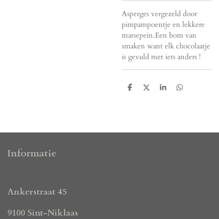
Asperges vergezeld door
pimpampoentje en lekkere
marsepein.Een bom van
smaken want elk chocolaatje
is gevuld met iets anders !
D
D
S
D
e
e
h
e
l
e
a
l
e
l
r
e
n
e
n
Informatie
Ankerstraat 45
9100 Sint-Niklaas