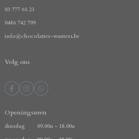
03 777 65 23
0486 742 799
info@chocolatier-wauters.be
Volg ons
F
I
W
a
n
h
c
s
a
e
t
t
Openingsuren
b
a
s
o
g
A
dinsdag 09.00u - 18.00u
o
r
p