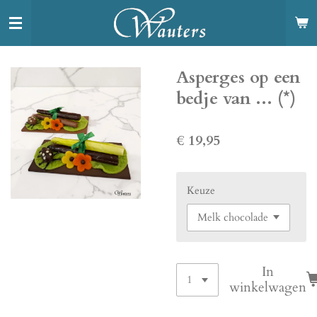
Ga
direct
naar
de
Asperges op een
hoofdinhoud
bedje van ... (*)
€ 19,95
Keuze
In
winkelwagen