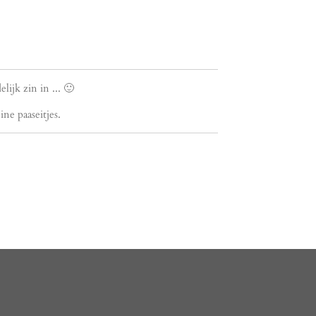
lijk zin in ... 🙂
ne paaseitjes.