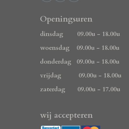
a
n
h
c
s
a
e
t
t
Openingsuren
b
a
s
o
g
A
dinsdag 09.00u - 18.00u
o
r
p
k
a
p
woensdag 09.00u - 18.00u
m
donderdag 09.00u - 18.00u
vrijdag 09.00u - 18.00u
zaterdag 09.00u - 17.00u
wij accepteren