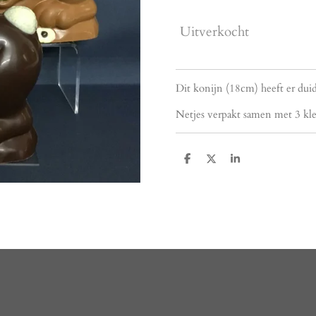
Uitverkocht
Dit konijn (18cm) heeft er duide
Netjes verpakt samen met 3 klei
D
D
S
e
e
h
l
e
a
e
l
r
n
e