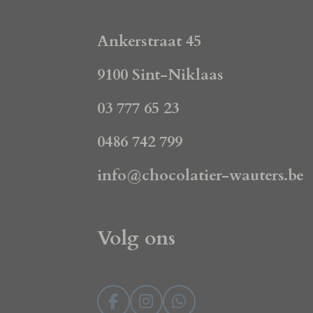
Ankerstraat 45
9100 Sint-Niklaas
03 777 65 23
0486 742 799
info@chocolatier-wauters.be
Volg ons
F
I
W