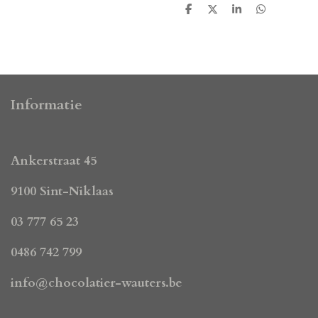
D
D
S
D
e
e
h
e
l
e
a
l
e
l
r
e
n
e
n
Informatie
Ankerstraat 45
9100 Sint-Niklaas
03 777 65 23
0486 742 799
info@chocolatier-wauters.be