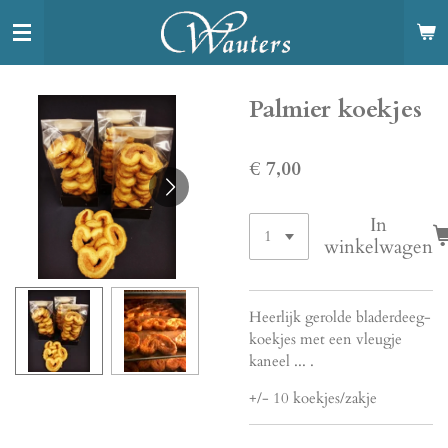
Ga
direct
naar
de
Palmier koekjes
hoofdinhoud
€ 7,00
In
winkelwagen
Heerlijk gerolde bladerdeeg-
koekjes met een vleugje
kaneel ... .
+/- 10 koekjes/zakje