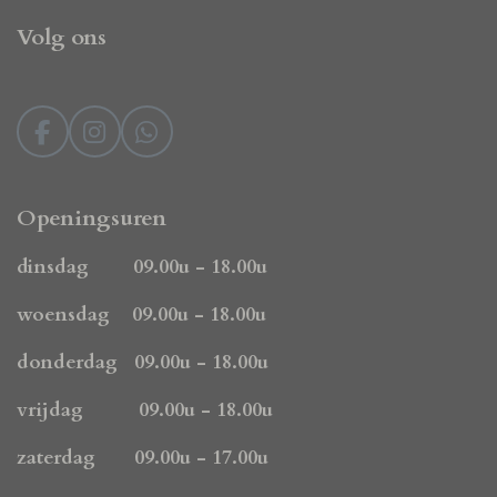
Volg ons
F
I
W
a
n
h
c
s
a
e
t
t
Openingsuren
b
a
s
o
g
A
dinsdag 09.00u - 18.00u
o
r
p
k
a
p
woensdag 09.00u - 18.00u
m
donderdag 09.00u - 18.00u
vrijdag 09.00u - 18.00u
zaterdag 09.00u - 17.00u