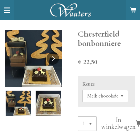
Ga
direct
naar
de
Chesterfield
hoofdinhoud
bonbonniere
€ 22,50
Keuze
In
winkelwagen