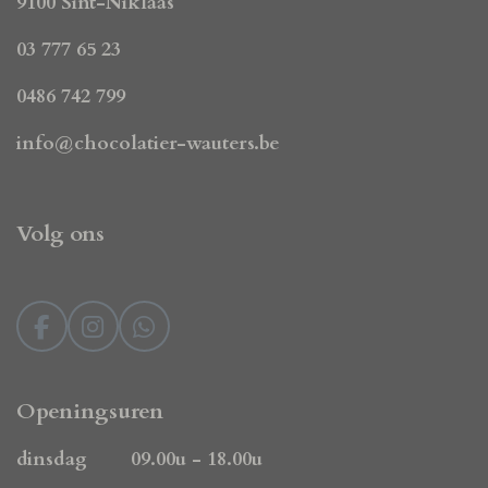
9100 Sint-Niklaas
03 777 65 23
0486 742 799
info@chocolatier-wauters.be
Volg ons
F
I
W
a
n
h
c
s
a
e
t
t
Openingsuren
b
a
s
o
g
A
dinsdag 09.00u - 18.00u
o
r
p