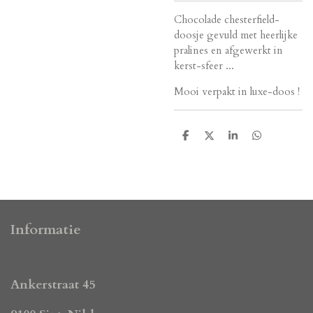
Chocolade chesterfield-
doosje gevuld met heerlijke
pralines en afgewerkt in
kerst-sfeer ...
Mooi verpakt in luxe-doos !
D
D
S
D
e
e
h
e
l
e
a
l
e
l
r
e
n
e
n
Informatie
Ankerstraat 45