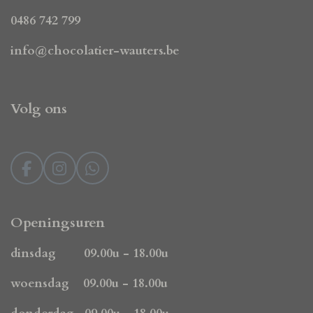
0486 742 799
info@chocolatier-wauters.be
Volg ons
F
I
W
a
n
h
c
s
a
e
t
t
Openingsuren
b
a
s
o
g
A
dinsdag 09.00u - 18.00u
o
r
p
k
a
p
woensdag 09.00u - 18.00u
m