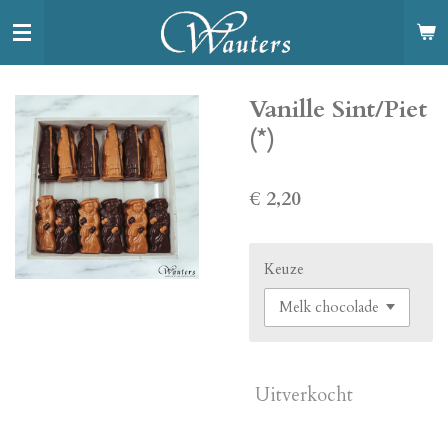
Ga
direct
naar
de
Vanille Sint/Piet
hoofdinhoud
(*)
€ 2,20
Keuze
Uitverkocht