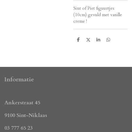
Sint of Piet figuurtjes
(10cm) gevuld met vanille
creme !
D
D
S
D
e
e
h
e
l
e
a
l
e
l
r
e
n
e
n
Informatie
Ankerstraat 45
9100 Sint-Niklaas
03 777 65 23