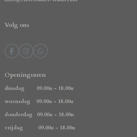
Volg ons
F
I
W
a
n
h
c
s
a
e
t
t
Openingsuren
b
a
s
o
g
A
dinsdag 09.00u - 18.00u
o
r
p
k
a
p
woensdag 09.00u - 18.00u
m
donderdag 09.00u - 18.00u
vrijdag 09.00u - 18.00u