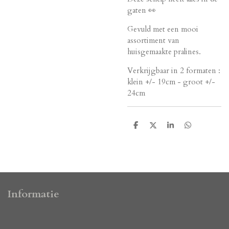
gaten 👀
Gevuld met een mooi
assortiment van
huisgemaakte pralines.
Verkrijgbaar in 2 formaten :
klein +/- 19cm - groot +/-
24cm
D
D
S
D
e
e
h
e
l
e
a
l
e
l
r
e
n
e
n
Informatie