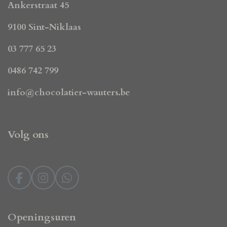
Ankerstraat 45
9100 Sint-Niklaas
03 777 65 23
0486 742 799
info@chocolatier-wauters.be
Volg ons
F
I
W
a
n
h
c
s
a
e
t
t
Openingsuren