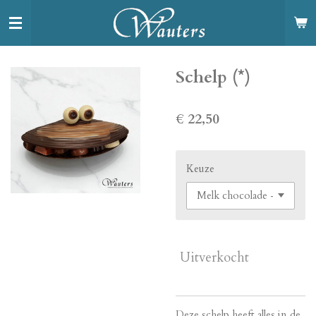
Ga
direct
naar
de
Schelp (*)
hoofdinhoud
€ 22,50
Keuze
Uitverkocht
Deze schelp heeft alles in de