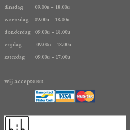
b
a
s
o
g
A
dinsdag 09.00u - 18.00u
o
r
p
k
a
p
woensdag 09.00u - 18.00u
m
donderdag 09.00u - 18.00u
vrijdag 09.00u - 18.00u
zaterdag 09.00u - 17.00u
wij accepteren