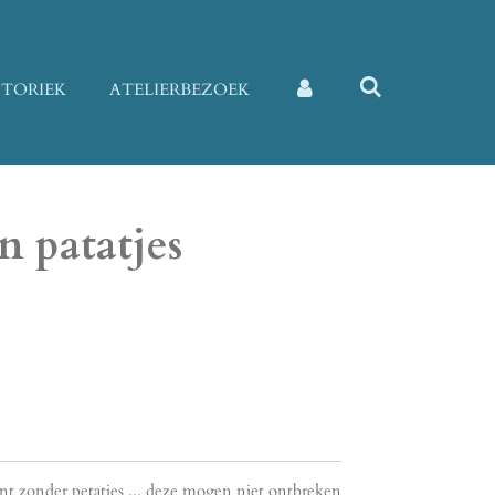
STORIEK
ATELIERBEZOEK
n patatjes
int zonder petatjes ... deze mogen niet ontbreken