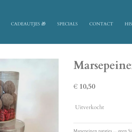
CADEAUTJES 🎁
SPECIALS
CONTACT
HI
Marsepeine
€ 10,50
Uitverkocht
Marsepeinen patatjes ... geen S