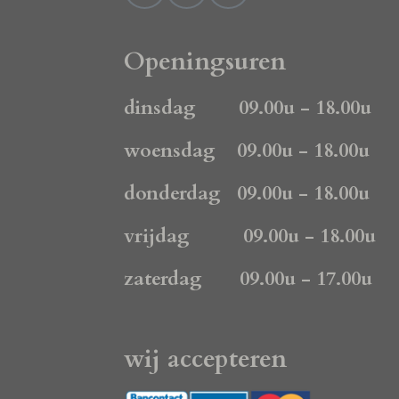
a
n
h
c
s
a
e
t
t
Openingsuren
b
a
s
o
g
A
dinsdag 09.00u - 18.00u
o
r
p
k
a
p
woensdag 09.00u - 18.00u
m
donderdag 09.00u - 18.00u
vrijdag 09.00u - 18.00u
zaterdag 09.00u - 17.00u
wij accepteren