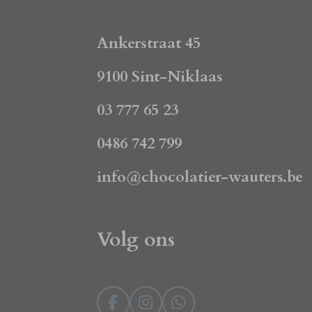
Ankerstraat 45
9100 Sint-Niklaas
03 777 65 23
0486 742 799
info@chocolatier-wauters.be
Volg ons
F
I
W