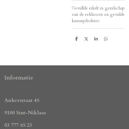
Gevullde eikelt in gezelschap
van de eekhoorn en gevulde
kastanjebolster.
D
D
S
D
e
e
h
e
l
e
a
l
e
l
r
e
n
e
n
Informatie
Ankerstraat 45
9100 Sint-Niklaas
03 777 65 23