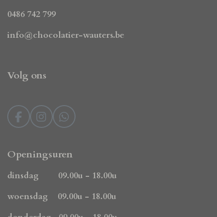
0486 742 799
info@chocolatier-wauters.be
Volg ons
F
I
W
a
n
h
c
s
a
e
t
t
Openingsuren
b
a
s
o
g
A
dinsdag 09.00u - 18.00u
o
r
p
k
a
p
woensdag 09.00u - 18.00u
m