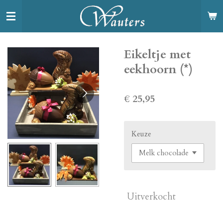
Ga
direct
naar
de
Eikeltje met
hoofdinhoud
eekhoorn (*)
€ 25,95
Keuze
Uitverkocht