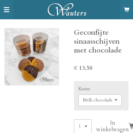
Ga
direct
naar
de
Geconfijte
hoofdinhoud
sinaasschijven
met chocolade
€ 13,50
Keuze
In
winkelwagen