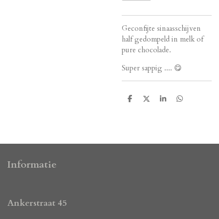
Geconfijte sinaasschijven
half gedompeld in melk of
pure chocolade.
Super sappig .... 😋
D
D
S
D
e
e
h
e
l
e
a
l
e
l
r
e
n
e
n
Informatie
Ankerstraat 45