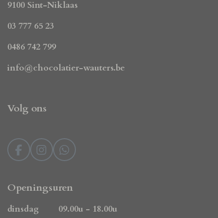
9100 Sint-Niklaas
03 777 65 23
0486 742 799
info@chocolatier-wauters.be
Volg ons
F
I
W
a
n
h
c
s
a
e
t
t
Openingsuren
b
a
s
o
g
A
dinsdag 09.00u - 18.00u