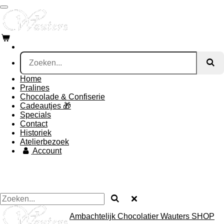
Ga
direct
naar
de
hoofdinhoud
Home
Pralines
Chocolade & Confiserie
Cadeautjes 🎁
Specials
Contact
Historiek
Atelierbezoek
Account
Ambachtelijk Chocolatier Wauters SHOP