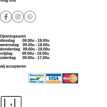
Volg ons
F
I
W
a
n
h
c
s
a
e
t
t
Openingsuren
dinsdag 09.00u - 18.00u
b
a
s
woensdag 09.00u - 18.00u
o
g
A
donderdag 09.00u - 18.00u
o
r
p
vrijdag 09.00u - 18.00u
zaterdag 09.00u - 17.00u
k
a
p
m
wij accepteren