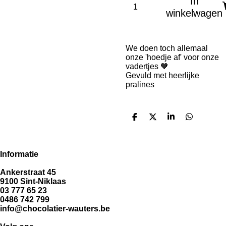
In
winkelwagen
We doen toch allemaal
onze 'hoedje af' voor onze
vadertjes 🧡
Gevuld met heerlijke
pralines
D
D
S
D
e
e
h
e
l
e
a
l
e
l
r
e
n
e
n
Informatie
Ankerstraat 45
9100 Sint-Niklaas
03 777 65 23
0486 742 799
info@chocolatier-wauters.be