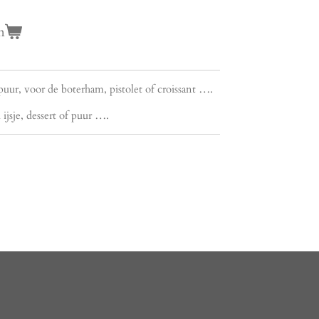
n
uur, voor de boterham, pistolet of croissant ….
ijsje, dessert of puur ….