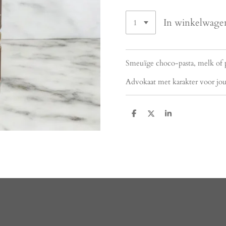
In winkelwage
Smeuïge choco-pasta, melk of p
Advokaat met karakter voor jou 
D
D
S
e
e
h
l
e
a
e
l
r
n
e