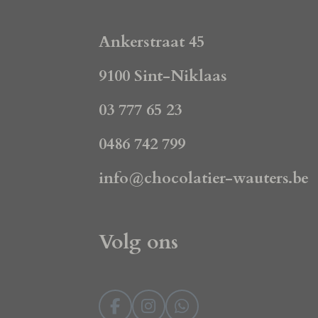
Ankerstraat 45
9100 Sint-Niklaas
03 777 65 23
0486 742 799
info@chocolatier-wauters.be
Volg ons
F
I
W