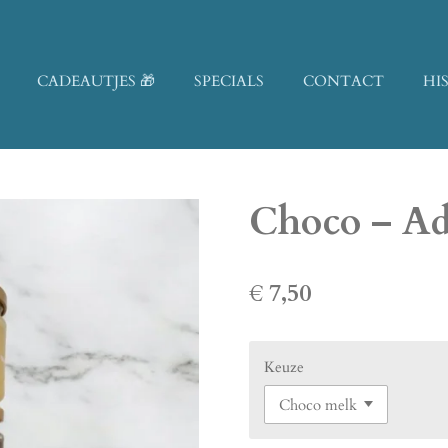
CADEAUTJES 🎁
SPECIALS
CONTACT
HI
Choco – A
€ 7,50
Keuze