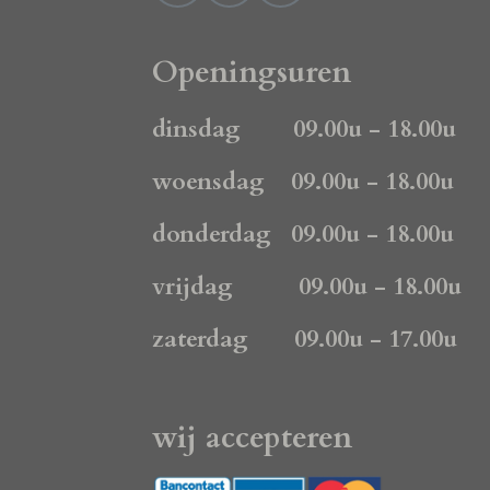
a
n
h
c
s
a
e
t
t
Openingsuren
b
a
s
o
g
A
dinsdag 09.00u - 18.00u
o
r
p
k
a
p
woensdag 09.00u - 18.00u
m
donderdag 09.00u - 18.00u
vrijdag 09.00u - 18.00u
zaterdag 09.00u - 17.00u
wij accepteren