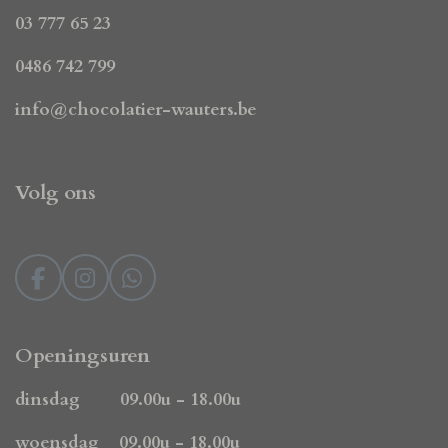
03 777 65 23
0486 742 799
info@chocolatier-wauters.be
Volg ons
F
I
W
a
n
h
c
s
a
e
t
t
Openingsuren
b
a
s
o
g
A
dinsdag 09.00u - 18.00u
o
r
p
k
a
p
woensdag 09.00u - 18.00u