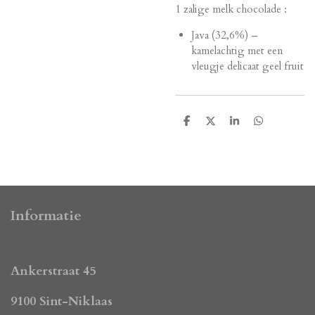
1 zalige melk chocolade :
Java (32,6%) –
kamelachtig met een
vleugje delicaat geel fruit
D
D
S
D
e
e
h
e
l
e
a
l
e
l
r
e
n
e
n
Informatie
Ankerstraat 45
9100 Sint-Niklaas