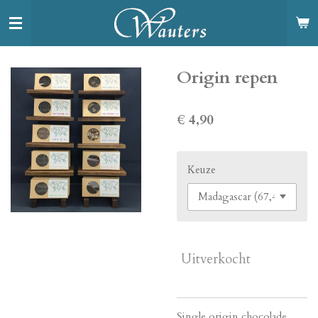
Ga
direct
naar
de
Origin repen
hoofdinhoud
€ 4,90
Keuze
Uitverkocht
Single origin chocolade …