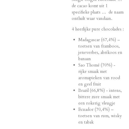
de cacao komt uit 1
specifieke plaats … de naam
onthult waar vandaan.
4 heerlijke pure chocolades :
Madagascar (67,4%) –
toetsen van framboos,
jeneverbes, abrikoos en
banaan
Sao Thomé (70%) -
rijke smaak met
aromapieken van rood
en geel fruit
Brazil (66,8%) - intens,
bittere zure smaak met
een rokerig vleugje
Ecuador (70,4%) –
toetsen van rum, wisky
en tabak