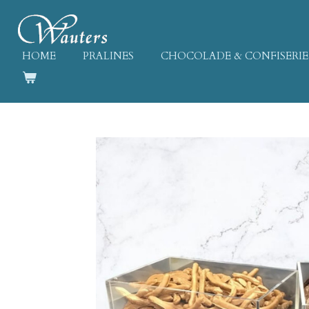
Ga
direct
naar
HOME
PRALINES
CHOCOLADE & CONFISERIE
de
hoofdinhoud