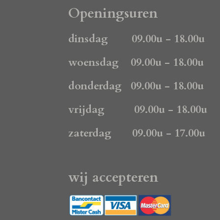
e
t
t
Openingsuren
b
a
s
o
g
A
dinsdag 09.00u - 18.00u
o
r
p
k
a
p
woensdag 09.00u - 18.00u
m
donderdag 09.00u - 18.00u
vrijdag 09.00u - 18.00u
zaterdag 09.00u - 17.00u
wij accepteren