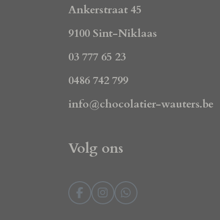
Ankerstraat 45
9100 Sint-Niklaas
03 777 65 23
0486 742 799
info@chocolatier-wauters.be
Volg ons
F
I
W
a
n
h
c
s
a