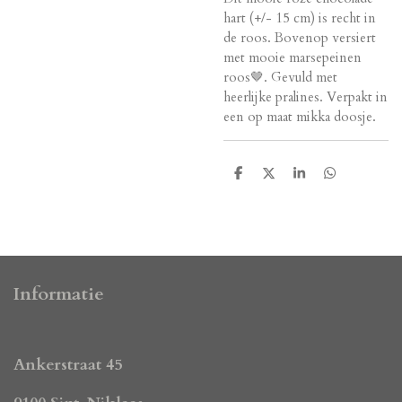
hart (+/- 15 cm) is recht in
de roos. Bovenop versiert
met mooie marsepeinen
roos🤎. Gevuld met
heerlijke pralines. Verpakt in
een op maat mikka doosje.
D
D
S
D
e
e
h
e
l
e
a
l
e
l
r
e
n
e
n
Informatie
Ankerstraat 45