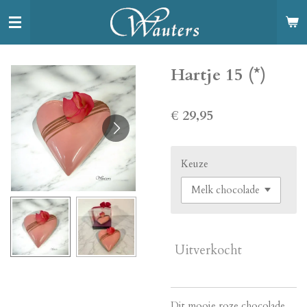
Ga
direct
naar
de
Hartje 15 (*)
hoofdinhoud
€ 29,95
Keuze
Uitverkocht
Dit mooie roze chocolade