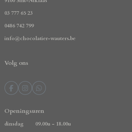
9100 Sint-Niklaas
03 777 65 23
0486 742 799
info@chocolatier-wauters.be
Volg ons
F
I
W
a
n
h
c
s
a
e
t
t
Openingsuren
b
a
s
o
g
A
dinsdag 09.00u - 18.00u
o
r
p