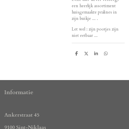
een heerlijk assortiment
huisgemaakte pralines in
zijn buikje ... .
Let wel : zijn pootjes zijn
niet eetbaar ...
D
D
S
D
e
e
h
e
l
e
a
l
e
l
r
e
n
e
n
Informatie
Ankerstraat 45
9100 Sint-Niklaas