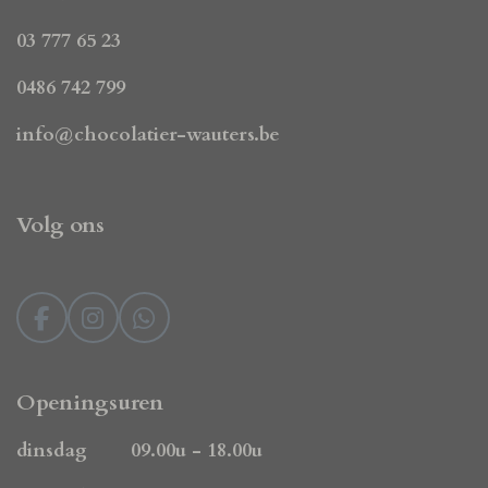
03 777 65 23
0486 742 799
info@chocolatier-wauters.be
Volg ons
F
I
W
a
n
h
c
s
a
e
t
t
Openingsuren
b
a
s
o
g
A
dinsdag 09.00u - 18.00u
o
r
p