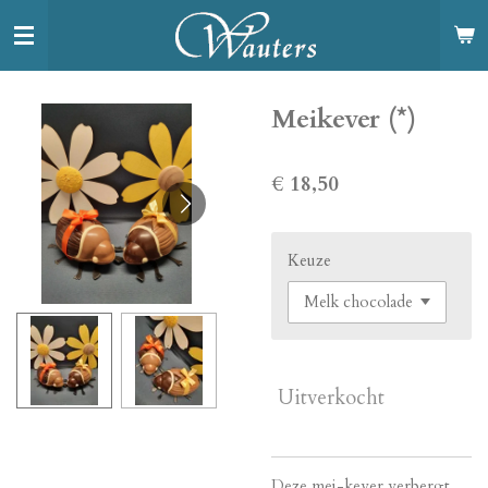
Ga
direct
naar
de
Meikever (*)
hoofdinhoud
€ 18,50
Keuze
Uitverkocht
Deze mei-kever verbergt