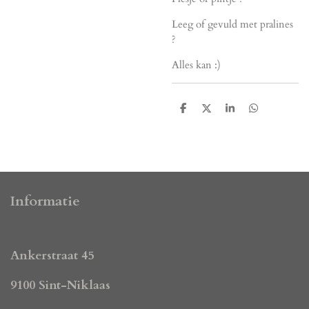
Leeg of gevuld met pralines
?
Alles kan :)
D
D
S
D
e
e
h
e
l
e
a
l
e
l
r
e
n
e
n
Informatie
Ankerstraat 45
9100 Sint-Niklaas