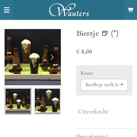
Ga
direct
naar
de
Biertje 🍺 (*)
hoofdinhoud
€ 8,00
Keuze
Uitverkocht
Flesje of pintje ?