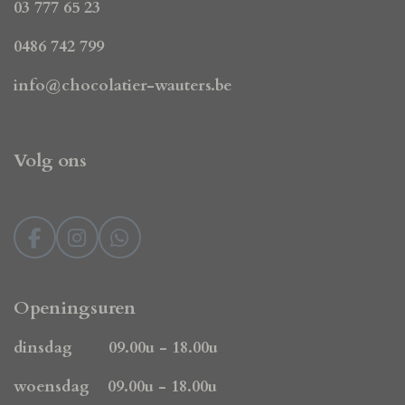
03 777 65 23
0486 742 799
info@chocolatier-wauters.be
Volg ons
F
I
W
a
n
h
c
s
a
e
t
t
Openingsuren
b
a
s
o
g
A
dinsdag 09.00u - 18.00u
o
r
p
k
a
p
woensdag 09.00u - 18.00u